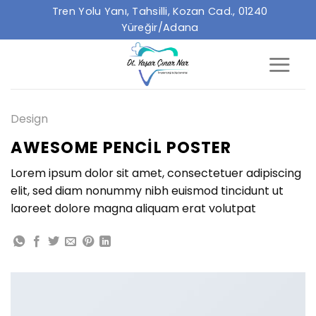
İçeriğe
Tren Yolu Yanı, Tahsilli, Kozan Cad., 01240
atla
Yüreğir/Adana
Design
AWESOME PENCIL POSTER
Lorem ipsum dolor sit amet, consectetuer adipiscing
elit, sed diam nonummy nibh euismod tincidunt ut
laoreet dolore magna aliquam erat volutpat