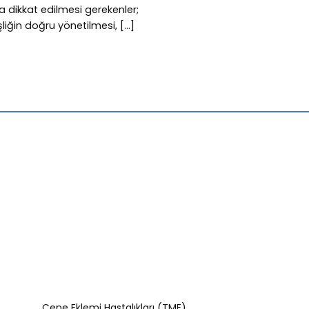
a dikkat edilmesi gerekenler;
iğin doğru yönetilmesi, [...]
Çene Eklemi Hastalıkları (TME)