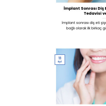
İmplant Sonrası Diş E
Tedavisi v
İmplant sonrası diş eti ş
bağlı olarak ilk birkaç g
11
Eyl