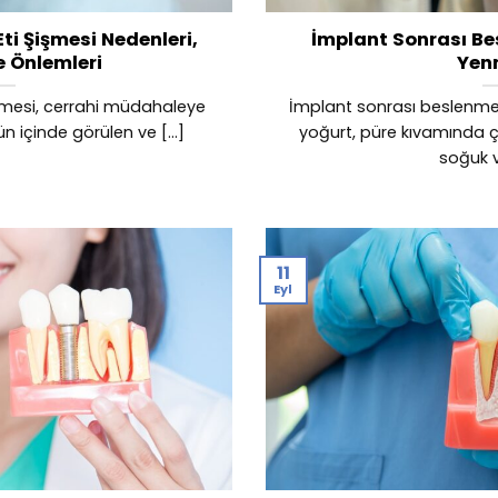
ti Şişmesi Nedenleri,
İmplant Sonrası Be
e Önlemleri
Yen
işmesi, cerrahi müdahaleye
İmplant sonrası beslenme
ün içinde görülen ve [...]
yoğurt, püre kıvamında ç
soğuk v
11
Eyl