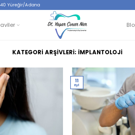
01240 Yüreğir/Adana
aviler
Bl
KATEGORI ARŞIVLERI:
İMPLANTOLOJI
11
Eyl