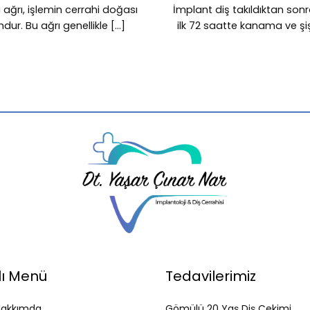
 ağrı, işlemin cerrahi doğası
İmplant diş takıldıktan sonr
r. Bu ağrı genellikle [...]
ilk 72 saatte kanama ve şişl
lı Menü
Tedavilerimiz
Hakkımda
Gömülü 20 Yaş Diş Çekimi