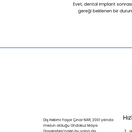
Evet, dental implant sonrası
gereği beklenen bir durumdu
Hız
Diş Hekimi Yaşar Çınar NAR, 2001 yılında
mezun olduğu Ondokuz Mayıs
Üniversitesi’nden bu yana diş