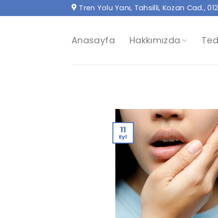
İçeriğe
Tren Yolu Yanı, Tahsilli, Kozan Cad., 
atla
Anasayfa
Hakkımızda
Ted
11
Eyl