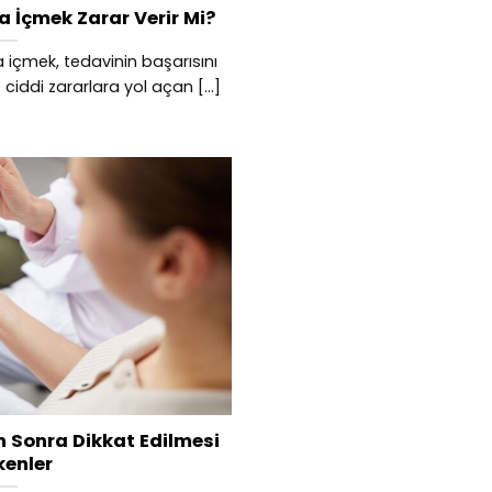
a İçmek Zarar Verir Mi?
a içmek, tedavinin başarısını
iddi zararlara yol açan [...]
n Sonra Dikkat Edilmesi
kenler