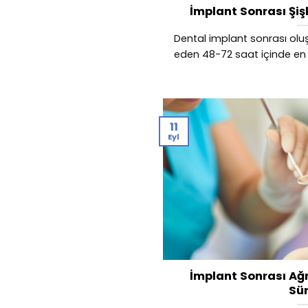
İmplant Sonrası Şiş
Dental implant sonrası oluş
eden 48-72 saat içinde en yü
11
Eyl
İmplant Sonrası Ağr
Sür