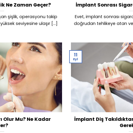
lik Ne Zaman Geçer?
İmplant Sonrası Sigar
an şişlik, operasyonu takip
Evet, implant sonrası sigar
ksek seviyesine ulaşır [...]
doğrudan tehlikeye atan ve c
11
Eyl
ı Olur Mu? Ne Kadar
İmplant Diş Takıldıkta
er?
Gere