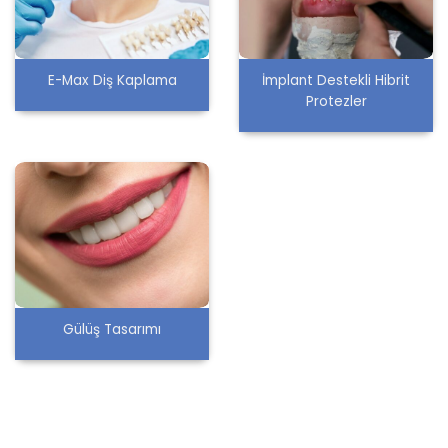
E-Max Diş Kaplama
İmplant Destekli Hibrit
Protezler
Gülüş Tasarımı