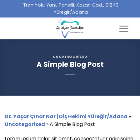
İçeriğe
Tren Yolu Yanı, Tahsilli, Kozan Cad., 01240
atla
Yüreğir/Adana
UNCATEGORIZED
A Simple Blog Post
Dt. Yaşar Çınar Nar | Diş Hekimi Yüreğir/Adana
»
Uncategorized
»
A Simple Blog Post
Lorem ipsum dolor sit amet, consectetuer adipiscing