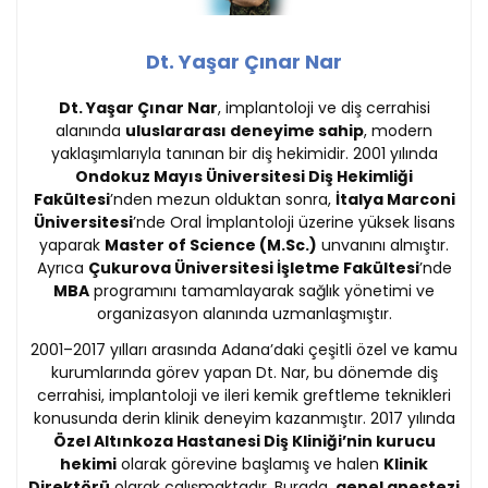
Dt. Yaşar Çınar Nar
Dt. Yaşar Çınar Nar
, implantoloji ve diş cerrahisi
alanında
uluslararası deneyime sahip
, modern
yaklaşımlarıyla tanınan bir diş hekimidir. 2001 yılında
Ondokuz Mayıs Üniversitesi Diş Hekimliği
Fakültesi
’nden mezun olduktan sonra,
İtalya Marconi
Üniversitesi
’nde Oral İmplantoloji üzerine yüksek lisans
yaparak
Master of Science (M.Sc.)
unvanını almıştır.
Ayrıca
Çukurova Üniversitesi İşletme Fakültesi
’nde
MBA
programını tamamlayarak sağlık yönetimi ve
organizasyon alanında uzmanlaşmıştır.
2001–2017 yılları arasında Adana’daki çeşitli özel ve kamu
kurumlarında görev yapan Dt. Nar, bu dönemde diş
cerrahisi, implantoloji ve ileri kemik greftleme teknikleri
konusunda derin klinik deneyim kazanmıştır. 2017 yılında
Özel Altınkoza Hastanesi Diş Kliniği’nin kurucu
hekimi
olarak görevine başlamış ve halen
Klinik
Direktörü
olarak çalışmaktadır. Burada,
genel anestezi