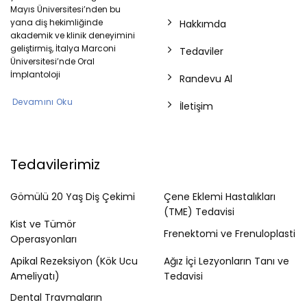
Mayıs Üniversitesi’nden bu
yana diş hekimliğinde
Hakkımda
akademik ve klinik deneyimini
geliştirmiş, İtalya Marconi
Tedaviler
Üniversitesi’nde Oral
İmplantoloji
Randevu Al
Devamını Oku
İletişim
Tedavilerimiz
Gömülü 20 Yaş Diş Çekimi
Çene Eklemi Hastalıkları
(TME) Tedavisi
Kist ve Tümör
Frenektomi ve Frenuloplasti
Operasyonları
Apikal Rezeksiyon (Kök Ucu
Ağız İçi Lezyonların Tanı ve
Ameliyatı)
Tedavisi
Dental Travmaların